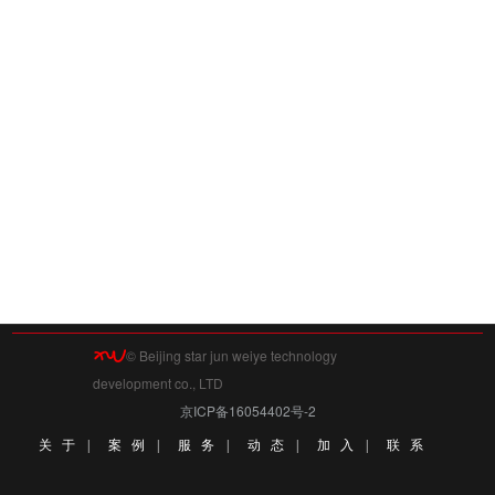
© Beijing star jun weiye technology
development co., LTD
京ICP备16054402号-2
关 于
|
案 例
|
服 务
|
动 态
|
加 入
|
联 系